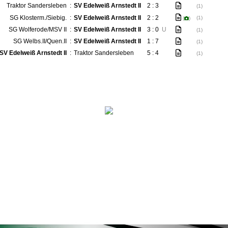
Traktor Sandersleben
:
SV Edelweiß Arnstedt II
2 : 3
(1)
SG Klosterm./Siebig.
:
SV Edelweiß Arnstedt II
2 : 2
(1)
(
)
SG Wolferode/MSV II
:
SV Edelweiß Arnstedt II
3 : 0
U
(1)
SG Welbs.II/Quen.II
:
SV Edelweiß Arnstedt II
1 : 7
(1)
SV Edelweiß Arnstedt II
:
Traktor Sandersleben
5 : 4
(1)