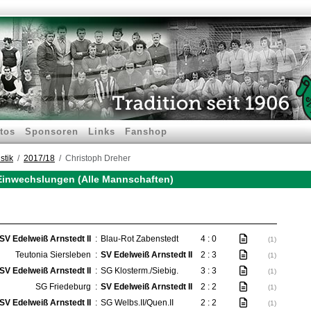
tos
Sponsoren
Links
Fanshop
stik
2017/18
Christoph Dreher
 Einwechslungen (Alle Mannschaften)
SV Edelweiß Arnstedt II
:
Blau-Rot Zabenstedt
4 : 0
(1)
Teutonia Siersleben
:
SV Edelweiß Arnstedt II
2 : 3
(1)
SV Edelweiß Arnstedt II
:
SG Klosterm./Siebig.
3 : 3
(1)
SG Friedeburg
:
SV Edelweiß Arnstedt II
2 : 2
(1)
SV Edelweiß Arnstedt II
:
SG Welbs.II/Quen.II
2 : 2
(1)