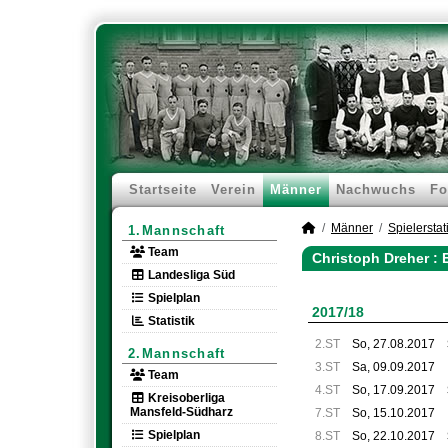
Startseite
Verein
Männer
Nachwuchs
Fo
Männer
Spielerstati
1.Mannschaft
Team
Christoph Dreher :
Landesliga Süd
Spielplan
2017/18
Statistik
2.ST
So, 27.08.2017
2.Mannschaft
3.ST
Sa, 09.09.2017
Team
4.ST
So, 17.09.2017
Kreisoberliga
Mansfeld-Südharz
7.ST
So, 15.10.2017
Spielplan
8.ST
So, 22.10.2017