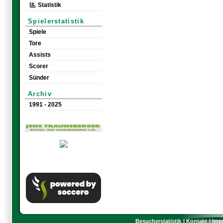
Statistik
Spielerstatistik
Spiele
Tore
Assists
Scorer
Sünder
Archiv
1991 - 2025
Besucherstatistik
Kontakt
Imp