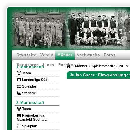
Startseite
Verein
Männer
Nachwuchs
Fotos
Sponsoren
Links
Fanshop
Männer
Spielerstatistik
2017/
1.Mannschaft
Team
Julian Speer : Einwechslunge
Landesliga Süd
Spielplan
Statistik
2.Mannschaft
Team
Kreisoberliga
Mansfeld-Südharz
Spielplan