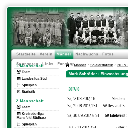
Startseite
Verein
Männer
Nachwuchs
Fotos
Sponsoren
Links
Fanshop
Männer
Spielerstatistik
2017/
1.Mannschaft
Team
Mark Schröder : Einwechslung
Landesliga Süd
Spielplan
2017/18
Statistik
Sa, 12.08.2017
, 1.R
Stedten
:
2.Mannschaft
Sa, 19.08.2017
, 1.ST
SV Dessau 05
:
Team
Kreisoberliga
Sa, 30.09.2017
, 6.ST
SV Edelweiß
:
Mansfeld-Südharz
Spielplan
Di, 03.10.2017
, 7.ST
Elster
: