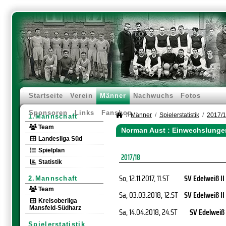
Startseite
Verein
Männer
Nachwuchs
Fotos
Sponsoren
Links
Fanshop
Männer
Spielerstatistik
2017/
1.Mannschaft
Team
Norman Aust : Einwechslunge
Landesliga Süd
Spielplan
2017/18
Statistik
So, 12.11.2017
, 11.ST
SV Edelweiß II
2.Mannschaft
Team
Sa, 03.03.2018
, 12.ST
SV Edelweiß II
Kreisoberliga
Mansfeld-Südharz
Sa, 14.04.2018
, 24.ST
SV Edelweiß
Spielerstatistik