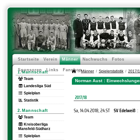
Startseite
Verein
Männer
Nachwuchs
Fotos
Sponsoren
Links
Fanshop
Männer
Spielerstatistik
2017/
1.Mannschaft
Team
Norman Aust : Einwechslunge
Landesliga Süd
Spielplan
2017/18
Statistik
Sa, 14.04.2018
, 24.ST
SV Edelweiß
:
2.Mannschaft
Team
Kreisoberliga
Mansfeld-Südharz
Spielplan