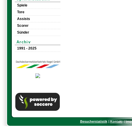
Spiele
Tore
Assists
Scorer
Sünder
Archiv
1991 - 2025
Besucherstatistik
Kontakt
Imp