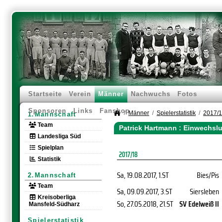
Startseite
Verein
Männer
Nachwuchs
Fotos
Sponsoren
Links
Fanshop
Männer
Spielerstatistik
2017/
1.Mannschaft
Team
Patrick Hartmann : Einwechsl
Landesliga Süd
Spielplan
2017/18
Statistik
Sa, 19.08.2017
, 1.ST
Bies/Pis
2.Mannschaft
Team
Sa, 09.09.2017
, 3.ST
Siersleben
Kreisoberliga
So, 27.05.2018
, 21.ST
SV Edelweiß II
Mansfeld-Südharz
Spielerstatistik