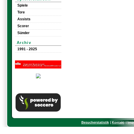
Spiele
Tore
Assists
Scorer
Sünder
Archiv
1991 - 2025
Besucherstatistik
Kontakt
Imp