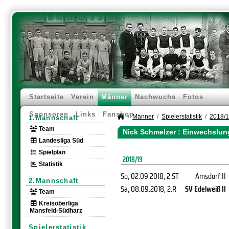
Startseite
Verein
Männer
Nachwuchs
Fotos
Sponsoren
Links
Fanshop
Männer
Spielerstatistik
2018/
1.Mannschaft
Team
Nick Schmelzer : Einwechslun
Landesliga Süd
Spielplan
2018/19
Statistik
So, 02.09.2018
, 2.ST
Amsdorf II
2.Mannschaft
Sa, 08.09.2018
, 2.R
SV Edelweiß II
Team
Kreisoberliga
Mansfeld-Südharz
Spielerstatistik