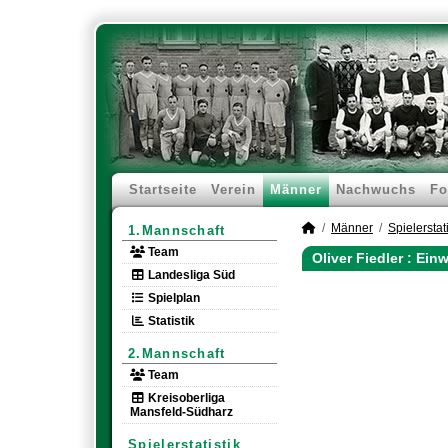
Startseite
Verein
Männer
Nachwuchs
Fo
Männer
Spielerstati
1.Mannschaft
Team
Oliver Fiedler : Ei
Landesliga Süd
Spielplan
Statistik
2.Mannschaft
Team
Kreisoberliga
Mansfeld-Südharz
Spielerstatistik