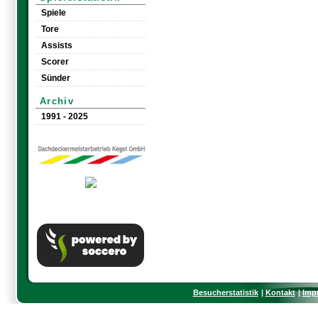
Spiele
Tore
Assists
Scorer
Sünder
Archiv
1991 - 2025
Besucherstatistik
Kontakt
Imp