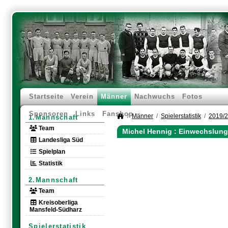
Startseite
Verein
Männer
Nachwuchs
Fotos
Sponsoren
Links
Fanshop
Männer
Spielerstatistik
2019/
1.Mannschaft
Team
Michel Hennig : Einwechslung
Landesliga Süd
Spielplan
Statistik
2.Mannschaft
Team
Kreisoberliga
Mansfeld-Südharz
Spielerstatistik