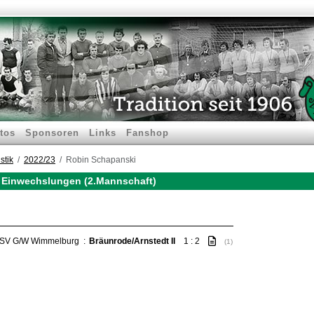
tos
Sponsoren
Links
Fanshop
stik
2022/23
Robin Schapanski
 Einwechslungen (2.Mannschaft)
SV G/W Wimmelburg
:
Bräunrode/Arnstedt II
1 : 2
(1)