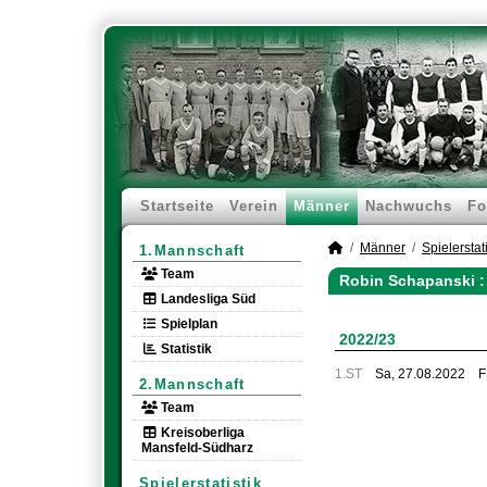
Startseite
Verein
Männer
Nachwuchs
Fo
Männer
Spielerstati
1.Mannschaft
Team
Robin Schapanski :
Landesliga Süd
Spielplan
2022/23
Statistik
1.ST
Sa, 27.08.2022
F
2.Mannschaft
Team
Kreisoberliga
Mansfeld-Südharz
Spielerstatistik