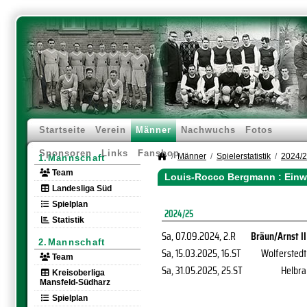
Startseite
Verein
Männer
Nachwuchs
Fotos
Sponsoren
Links
Fanshop
Männer
Spielerstatistik
2024/
1.Mannschaft
Team
Louis-Rocco Bergmann : Einw
Landesliga Süd
Spielplan
2024/25
Statistik
Sa, 07.09.2024
, 2.R
Bräun/Arnst II
2.Mannschaft
Sa, 15.03.2025
, 16.ST
Wolferstedt
Team
Sa, 31.05.2025
, 25.ST
Helbra
Kreisoberliga
Mansfeld-Südharz
Spielplan