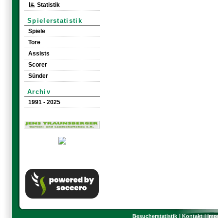
Statistik
Spielerstatistik
Spiele
Tore
Assists
Scorer
Sünder
Archiv
1991 - 2025
Besucherstatistik
Kontakt
Imp