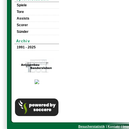
Spiele
Tore
Assists
Scorer
Sünder
Archiv
1991 - 2025
Besucherstatistik
Kontakt
Imp