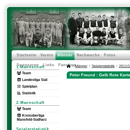
Startseite
Verein
Männer
Nachwuchs
Fotos
Sponsoren
Links
Fanshop
Männer
Spielerstatistik
2011/
1.Mannschaft
Team
Peter Freund : Gelb Rote Kart
Landesliga Süd
Spielplan
Statistik
2.Mannschaft
Team
Kreisoberliga
Mansfeld-Südharz
Spielerstatistik