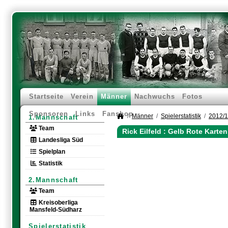
Startseite
Verein
Männer
Nachwuchs
Fotos
Sponsoren
Links
Fanshop
Männer
Spielerstatistik
2012/
1.Mannschaft
Team
Rick Eilfeld : Gelb Rote Karte
Landesliga Süd
Spielplan
Statistik
2.Mannschaft
Team
Kreisoberliga
Mansfeld-Südharz
Spielerstatistik