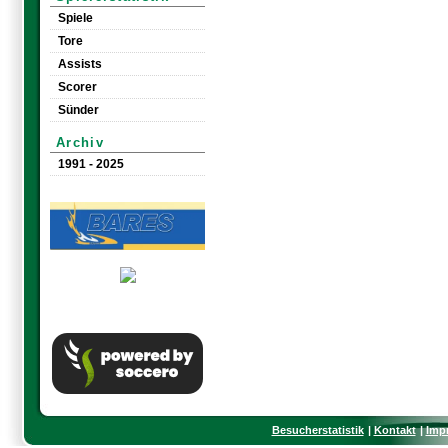
Spiele
Tore
Assists
Scorer
Sünder
Archiv
1991 - 2025
Besucherstatistik
Kontakt
Imp