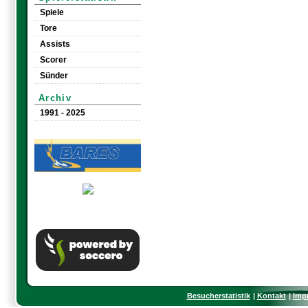
Spiele
Tore
Assists
Scorer
Sünder
Archiv
1991 - 2025
Besucherstatistik
Kontakt
Imp