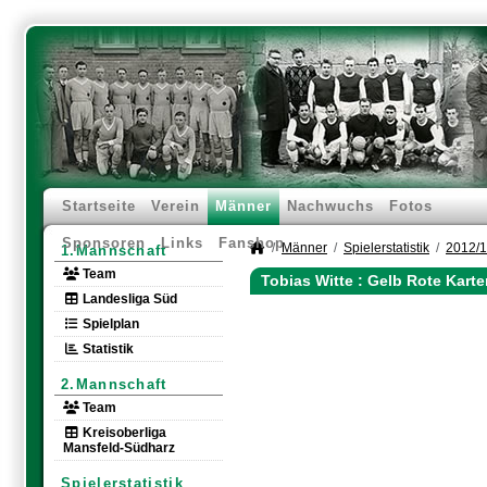
Startseite
Verein
Männer
Nachwuchs
Fotos
Sponsoren
Links
Fanshop
Männer
Spielerstatistik
2012/
1.Mannschaft
Team
Tobias Witte : Gelb Rote Kart
Landesliga Süd
Spielplan
Statistik
2.Mannschaft
Team
Kreisoberliga
Mansfeld-Südharz
Spielerstatistik