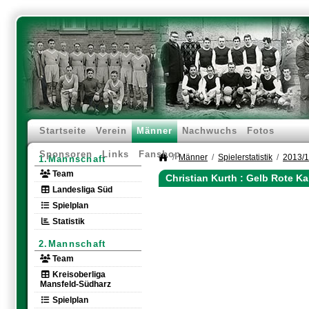
Startseite
Verein
Männer
Nachwuchs
Fotos
Sponsoren
Links
Fanshop
Männer
Spielerstatistik
2013/
1.Mannschaft
Team
Christian Kurth : Gelb Rote K
Landesliga Süd
Spielplan
Statistik
2.Mannschaft
Team
Kreisoberliga
Mansfeld-Südharz
Spielplan