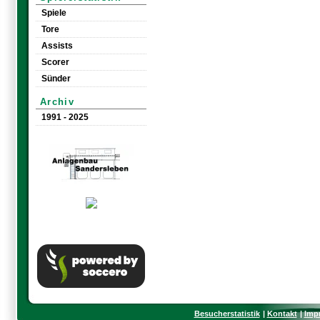
Spiele
Tore
Assists
Scorer
Sünder
Archiv
1991 - 2025
Besucherstatistik
Kontakt
Imp