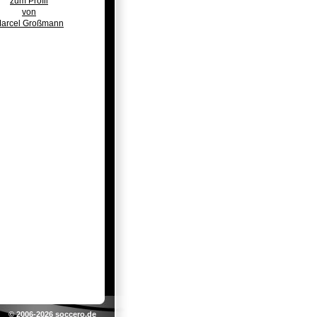
zum Profil
von
arcel Großmann
© 2006-2026
soccero.de