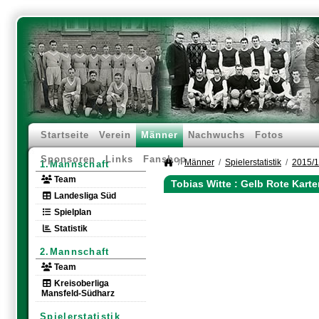
Startseite
Verein
Männer
Nachwuchs
Fotos
Sponsoren
Links
Fanshop
Männer
Spielerstatistik
2015/
1.Mannschaft
Team
Tobias Witte : Gelb Rote Kart
Landesliga Süd
Spielplan
Statistik
2.Mannschaft
Team
Kreisoberliga
Mansfeld-Südharz
Spielerstatistik