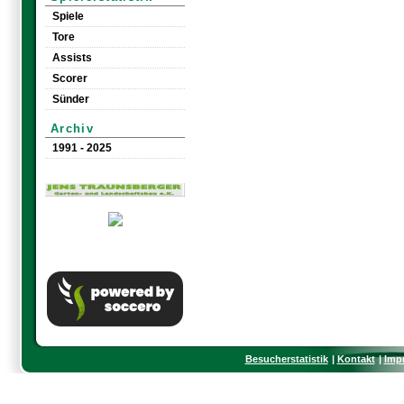
Spiele
Tore
Assists
Scorer
Sünder
Archiv
1991 - 2025
Besucherstatistik
Kontakt
Imp