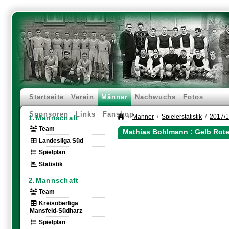
Startseite
Verein
Männer
Nachwuchs
Fotos
Sponsoren
Links
Fanshop
Männer
Spielerstatistik
2017/
1.Mannschaft
Team
Mathias Bohlmann : Gelb Rote
Landesliga Süd
Spielplan
Statistik
2.Mannschaft
Team
Kreisoberliga
Mansfeld-Südharz
Spielplan