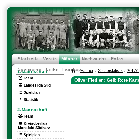
Startseite
Verein
Männer
Nachwuchs
Fotos
Sponsoren
Links
Fanshop
Männer
Spielerstatistik
2017/
1.Mannschaft
Team
Oliver Fiedler : Gelb Rote Kar
Landesliga Süd
Spielplan
Statistik
2.Mannschaft
Team
Kreisoberliga
Mansfeld-Südharz
Spielplan