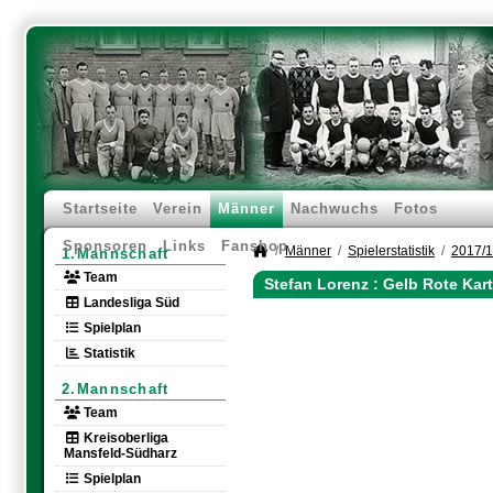
Startseite
Verein
Männer
Nachwuchs
Fotos
Sponsoren
Links
Fanshop
Männer
Spielerstatistik
2017/
1.Mannschaft
Team
Stefan Lorenz : Gelb Rote Kar
Landesliga Süd
Spielplan
Statistik
2.Mannschaft
Team
Kreisoberliga
Mansfeld-Südharz
Spielplan