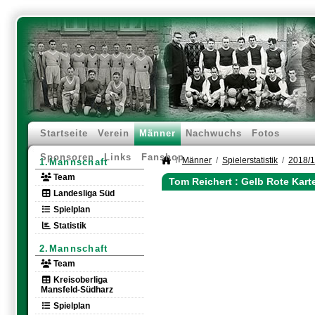
Startseite
Verein
Männer
Nachwuchs
Fotos
Sponsoren
Links
Fanshop
Männer
Spielerstatistik
2018/
1.Mannschaft
Team
Tom Reichert : Gelb Rote Kart
Landesliga Süd
Spielplan
Statistik
2.Mannschaft
Team
Kreisoberliga
Mansfeld-Südharz
Spielplan