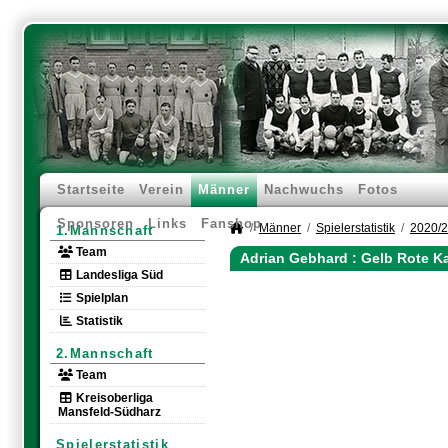
Startseite
Verein
Männer
Nachwuchs
Fotos
Sponsoren
Links
Fanshop
Männer
Spielerstatistik
2020/
1.Mannschaft
Team
Adrian Gebhard : Gelb Rote K
Landesliga Süd
Spielplan
Statistik
2.Mannschaft
Team
Kreisoberliga
Mansfeld-Südharz
Spielerstatistik