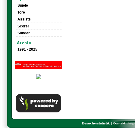
Spiele
Tore
Assists
Scorer
Sünder
Archiv
1991 - 2025
Besucherstatistik
Kontakt
Imp