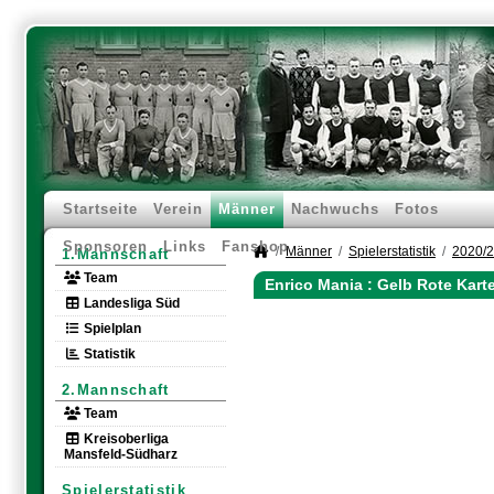
Startseite
Verein
Männer
Nachwuchs
Fotos
Sponsoren
Links
Fanshop
Männer
Spielerstatistik
2020/
1.Mannschaft
Team
Enrico Mania : Gelb Rote Kart
Landesliga Süd
Spielplan
Statistik
2.Mannschaft
Team
Kreisoberliga
Mansfeld-Südharz
Spielerstatistik