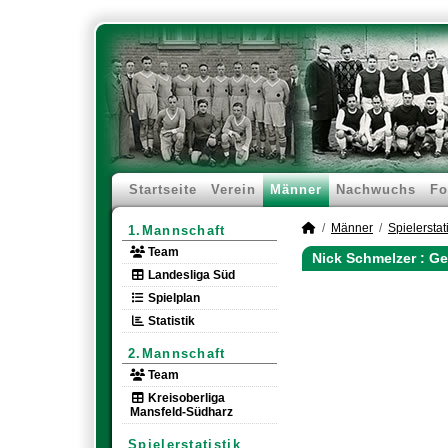
Startseite
Verein
Männer
Nachwuchs
Fo
Männer
Spielerstati
1.Mannschaft
Team
Nick Schmelzer : Ge
Landesliga Süd
Spielplan
Statistik
2.Mannschaft
Team
Kreisoberliga
Mansfeld-Südharz
Spielerstatistik