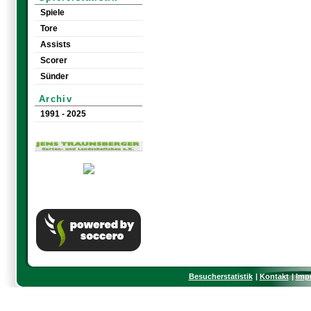
Spiele
Tore
Assists
Scorer
Sünder
Archiv
1991 - 2025
Besucherstatistik
Kontakt
Imp