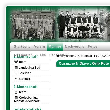
Startseite
Verein
Männer
Nachwuchs
Fotos
Sponsoren
Links
Fanshop
Männer
Spielerstatistik
2021/
1.Mannschaft
Team
Ousmane N´Diaye : Gelb Rote 
Landesliga Süd
Spielplan
Statistik
2.Mannschaft
Team
Kreisoberliga
Mansfeld-Südharz
Spielerstatistik