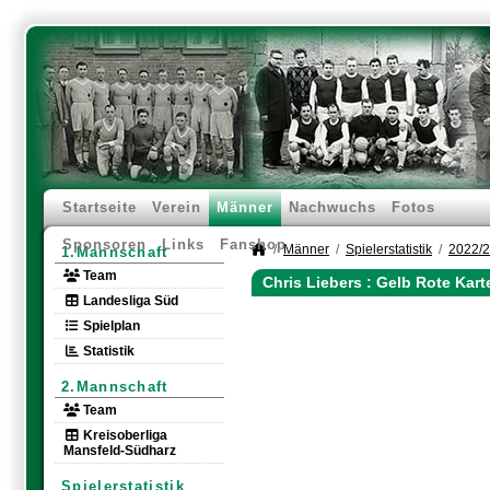
Startseite
Verein
Männer
Nachwuchs
Fotos
Sponsoren
Links
Fanshop
Männer
Spielerstatistik
2022/
1.Mannschaft
Team
Chris Liebers : Gelb Rote Kar
Landesliga Süd
Spielplan
Statistik
2.Mannschaft
Team
Kreisoberliga
Mansfeld-Südharz
Spielerstatistik