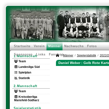
Startseite
Verein
Männer
Nachwuchs
Fotos
Sponsoren
Links
Fanshop
Männer
Spielerstatistik
2022/
1.Mannschaft
Team
Daniel Weber : Gelb Rote Kart
Landesliga Süd
Spielplan
Statistik
2.Mannschaft
Team
Kreisoberliga
Mansfeld-Südharz
Spielerstatistik