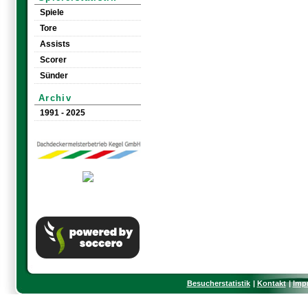
Spiele
Tore
Assists
Scorer
Sünder
Archiv
1991 - 2025
Besucherstatistik
Kontakt
Imp