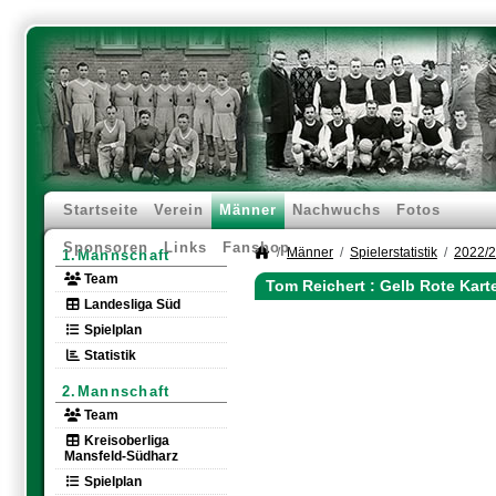
Startseite
Verein
Männer
Nachwuchs
Fotos
Sponsoren
Links
Fanshop
Männer
Spielerstatistik
2022/
1.Mannschaft
Team
Tom Reichert : Gelb Rote Kart
Landesliga Süd
Spielplan
Statistik
2.Mannschaft
Team
Kreisoberliga
Mansfeld-Südharz
Spielplan