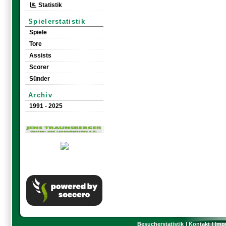
Statistik
Spielerstatistik
Spiele
Tore
Assists
Scorer
Sünder
Archiv
1991 - 2025
Besucherstatistik
Kontakt
Imp