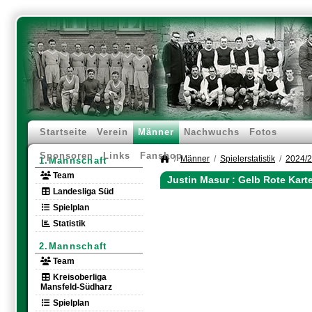
Startseite
Verein
Männer
Nachwuchs
Fotos
Sponsoren
Links
Fanshop
Männer
Spielerstatistik
2024/
1.Mannschaft
Team
Justin Masur : Gelb Rote Kart
Landesliga Süd
Spielplan
Statistik
2.Mannschaft
Team
Kreisoberliga
Mansfeld-Südharz
Spielplan