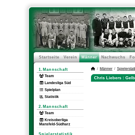
Startseite
Verein
Männer
Nachwuchs
Fo
Männer
Spielerstati
1.Mannschaft
Team
Chris Liebers : Gel
Landesliga Süd
Spielplan
Statistik
2.Mannschaft
Team
Kreisoberliga
Mansfeld-Südharz
Spielerstatistik