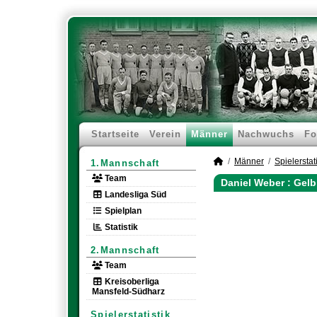
Startseite
Verein
Männer
Nachwuchs
Fo
Männer
Spielerstati
1.Mannschaft
Team
Daniel Weber : Gelb
Landesliga Süd
Spielplan
Statistik
2.Mannschaft
Team
Kreisoberliga
Mansfeld-Südharz
Spielerstatistik