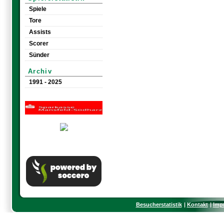
Spiele
Tore
Assists
Scorer
Sünder
Archiv
1991 - 2025
Besucherstatistik
Kontakt
Imp