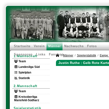
Startseite
Verein
Männer
Nachwuchs
Fotos
Sponsoren
Links
Fanshop
Männer
Spielerstatistik
Ewige 
1.Mannschaft
Team
Justin Ruthe : Gelb Rote Kart
Landesliga Süd
Spielplan
Statistik
2.Mannschaft
Team
Kreisoberliga
Mansfeld-Südharz
Spielerstatistik