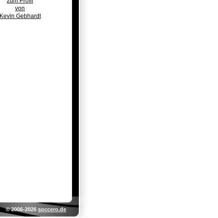
zum Profil
von
Kevin Gebhardt
© 2006-2026
soccero.de