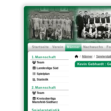
Startseite
Verein
Männer
Nachwuchs
Fo
Männer
Spielerstati
1.Mannschaft
Team
Kevin Gebhardt : Ge
Landesliga Süd
Spielplan
Statistik
2.Mannschaft
Team
Kreisoberliga
Mansfeld-Südharz
Spielerstatistik