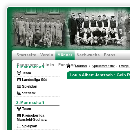
Startseite
Verein
Männer
Nachwuchs
Fotos
Sponsoren
Links
Fanshop
Männer
Spielerstatistik
Ewige 
1.Mannschaft
Team
Louis Albert Jentzsch : Gelb 
Landesliga Süd
Spielplan
Statistik
2.Mannschaft
Team
Kreisoberliga
Mansfeld-Südharz
Spielplan