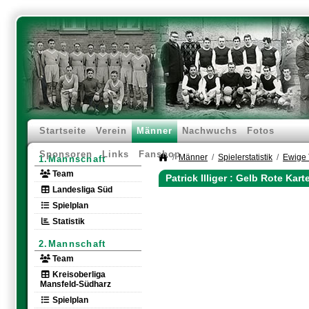
Startseite
Verein
Männer
Nachwuchs
Fotos
Sponsoren
Links
Fanshop
Männer
Spielerstatistik
Ewige 
1.Mannschaft
Team
Patrick Illiger : Gelb Rote Kar
Landesliga Süd
Spielplan
Statistik
2.Mannschaft
Team
Kreisoberliga
Mansfeld-Südharz
Spielplan