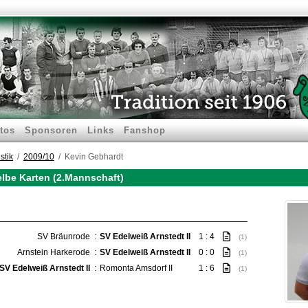
tos
Sponsoren
Links
Fanshop
stik
2009/10
Kevin Gebhardt
elbe Karten (2.Mannschaft)
SV Bräunrode
:
SV Edelweiß Arnstedt II
1 : 4
(1)
Arnstein Harkerode
:
SV Edelweiß Arnstedt II
0 : 0
(1)
SV Edelweiß Arnstedt II
:
Romonta Amsdorf II
1 : 6
(1)