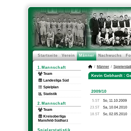
Startseite
Verein
Männer
Nachwuchs
Fo
Männer
Spielerstati
1.Mannschaft
Team
Kevin Gebhardt : G
Landesliga Süd
Spielplan
2009/10
Statistik
5.ST
So, 11.10.2009
2.Mannschaft
23.ST
Sa, 10.04.2010
Team
18.ST
So, 02.05.2010
Kreisoberliga
Mansfeld-Südharz
Spielerstatistik