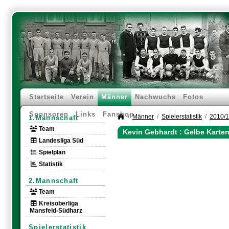
Startseite
Verein
Männer
Nachwuchs
Fotos
Sponsoren
Links
Fanshop
Männer
Spielerstatistik
2010/
1.Mannschaft
Team
Kevin Gebhardt : Gelbe Karte
Landesliga Süd
Spielplan
Statistik
2.Mannschaft
Team
Kreisoberliga
Mansfeld-Südharz
Spielerstatistik