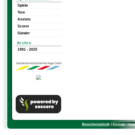
Spiele
Tore
Assists
Scorer
Sünder
Archiv
1991 - 2025
Besucherstatistik
Kontakt
Imp