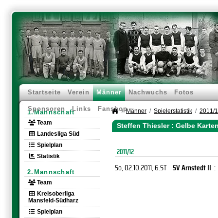
Startseite
Verein
Männer
Nachwuchs
Fotos
Sponsoren
Links
Fanshop
Männer
Spielerstatistik
2011/
1.Mannschaft
Team
Steffen Thiesler : Gelbe Karte
Landesliga Süd
Spielplan
2011/12
Statistik
So, 02.10.2011
, 6.ST
SV Arnstedt II
:
2.Mannschaft
Team
Kreisoberliga
Mansfeld-Südharz
Spielplan