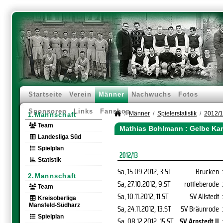
Startseite
Verein
Männer
Nachwuchs
Fotos
Sponsoren
Links
Fanshop
Männer
Spielerstatistik
2012/
1.Mannschaft
Team
Mathias Bohlmann : Gelbe Kar
Landesliga Süd
Spielplan
2012/13
Statistik
Sa, 15.09.2012
, 3.ST
Brücken
2.Mannschaft
Sa, 27.10.2012
, 9.ST
rottleberode
Team
Sa, 10.11.2012
, 11.ST
SV Allstedt
Kreisoberliga
Mansfeld-Südharz
Sa, 24.11.2012
, 13.ST
SV Bräunrode
Spielplan
Sa, 08.12.2012
, 15.ST
SV Arnstedt II