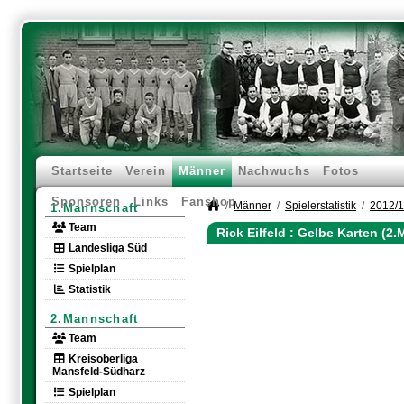
Startseite
Verein
Männer
Nachwuchs
Fotos
Sponsoren
Links
Fanshop
Männer
Spielerstatistik
2012/
1.Mannschaft
Team
Rick Eilfeld : Gelbe Karten (2
Landesliga Süd
Spielplan
Statistik
2.Mannschaft
Team
Kreisoberliga
Mansfeld-Südharz
Spielplan