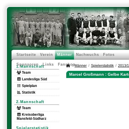
Startseite
Verein
Männer
Nachwuchs
Fotos
Sponsoren
Links
Fanshop
Männer
Spielerstatistik
2013/
1.Mannschaft
Team
Marcel Großmann : Gelbe Kart
Landesliga Süd
Spielplan
Statistik
2.Mannschaft
Team
Kreisoberliga
Mansfeld-Südharz
Spielerstatistik