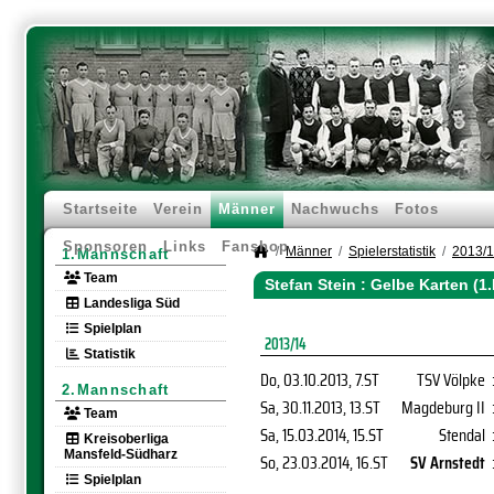
Startseite
Verein
Männer
Nachwuchs
Fotos
Sponsoren
Links
Fanshop
Männer
Spielerstatistik
2013/
1.Mannschaft
Team
Stefan Stein : Gelbe Karten (
Landesliga Süd
Spielplan
2013/14
Statistik
Do, 03.10.2013
, 7.ST
TSV Völpke
2.Mannschaft
Sa, 30.11.2013
, 13.ST
Magdeburg II
Team
Sa, 15.03.2014
, 15.ST
Stendal
Kreisoberliga
Mansfeld-Südharz
So, 23.03.2014
, 16.ST
SV Arnstedt
Spielplan