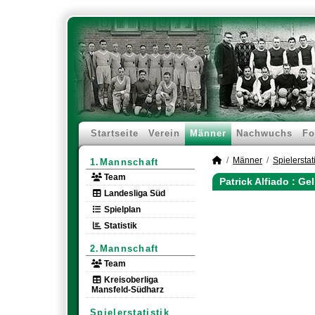
Startseite
Verein
Männer
Nachwuchs
Fo
Männer
Spielerstati
1.Mannschaft
Team
Patrick Alfiado : G
Landesliga Süd
Spielplan
Statistik
2.Mannschaft
Team
Kreisoberliga
Mansfeld-Südharz
Spielerstatistik