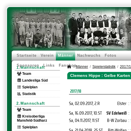
Startseite
Verein
Männer
Nachwuchs
Fotos
Sponsoren
Links
Fanshop
Männer
Spielerstatistik
2017/
1.Mannschaft
Team
Clemens Hippe : Gelbe Karten
Landesliga Süd
Spielplan
2017/18
Statistik
Sa, 02.09.2017
, 2.R
Elster
:
2.Mannschaft
Team
Sa, 16.09.2017
, 10.ST
SV Edelweiß
:
Kreisoberliga
Sa, 04.11.2017
, 11.ST
B-W Zorbau
:
Mansfeld-Südharz
Spielplan
Sa, 21.04.2018
, 25.ST
Bitt-Wolfen
: