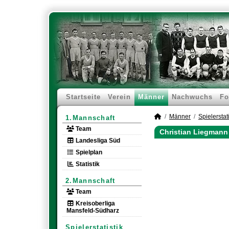
Startseite
Verein
Männer
Nachwuchs
Fo
Männer
Spielerstati
1.Mannschaft
Team
Christian Liegmann 
Landesliga Süd
Spielplan
Statistik
2.Mannschaft
Team
Kreisoberliga
Mansfeld-Südharz
Spielerstatistik