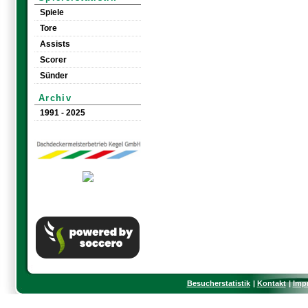
Spiele
Tore
Assists
Scorer
Sünder
Archiv
1991 - 2025
Besucherstatistik
Kontakt
Imp