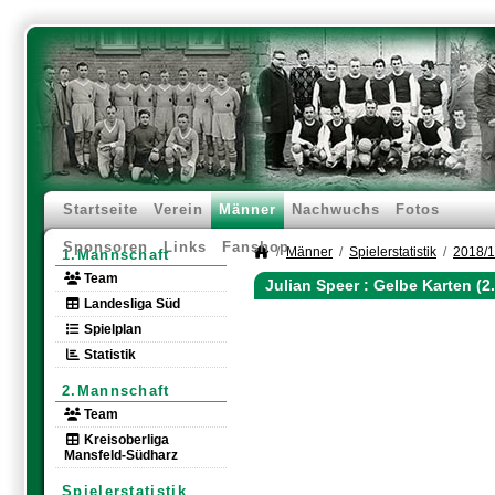
Startseite
Verein
Männer
Nachwuchs
Fotos
Sponsoren
Links
Fanshop
Männer
Spielerstatistik
2018/
1.Mannschaft
Team
Julian Speer : Gelbe Karten (
Landesliga Süd
Spielplan
Statistik
2.Mannschaft
Team
Kreisoberliga
Mansfeld-Südharz
Spielerstatistik