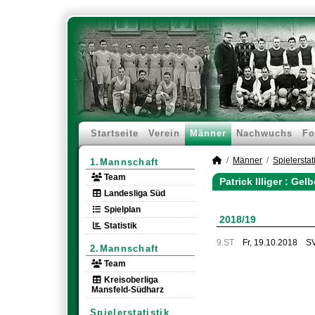
Startseite
Verein
Männer
Nachwuchs
Fo
Männer
Spielerstati
1.Mannschaft
Team
Patrick Illiger : Ge
Landesliga Süd
Spielplan
2018/19
Statistik
9.ST
Fr, 19.10.2018
SV
2.Mannschaft
Team
Kreisoberliga
Mansfeld-Südharz
Spielerstatistik