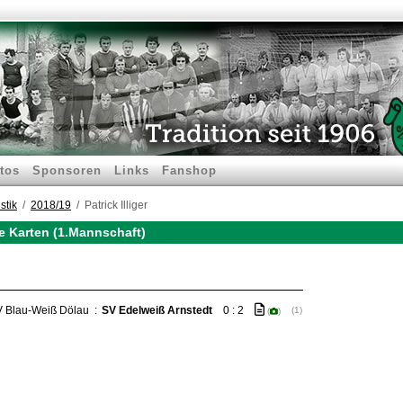
tos
Sponsoren
Links
Fanshop
stik
2018/19
Patrick Illiger
lbe Karten (1.Mannschaft)
 Blau-Weiß Dölau
:
SV Edelweiß Arnstedt
0 : 2
(1)
(
)