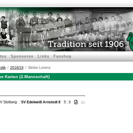
tos
Sponsoren
Links
Fanshop
stik
2018/19
Stefan Lorenz
be Karten (2.Mannschaft)
V Stolberg
:
SV Edelweiß Arnstedt II
5 : 3
(1)