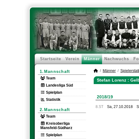
Startseite
Verein
Männer
Nachwuchs
Fo
Männer
Spielerstati
1.Mannschaft
Team
Stefan Lorenz : Gel
Landesliga Süd
Spielplan
2018/19
Statistik
8.ST
Sa, 27.10.2018
S
2.Mannschaft
Team
Kreisoberliga
Mansfeld-Südharz
Spielplan