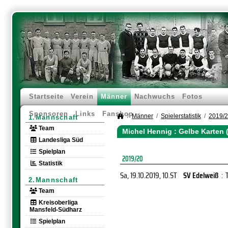
Startseite
Verein
Männer
Nachwuchs
Fotos
Sponsoren
Links
Fanshop
Männer
Spielerstatistik
2019/
1.Mannschaft
Team
Michel Hennig : Gelbe Karten 
Landesliga Süd
Spielplan
2019/20
Statistik
Sa, 19.10.2019
, 10.ST
SV Edelweiß
:
2.Mannschaft
Team
Kreisoberliga
Mansfeld-Südharz
Spielplan